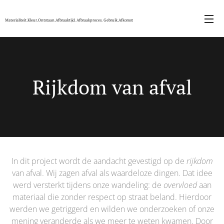
Materialiteit.Kleur.Ontstaan.Afbraaktijd. Afbraakproces. Gebruik.Afkomst
Rijkdom van afval
In dit project wordt de aandacht gevestigd op de
rijkdom
van afval. Wij zagen afval als waardeloze dingen. Dat idee
werd versterkt tijdens onze wandeling: de
overvloed
aan
materiaal die zonder respect op straat beland. Hierdoor
werden we getriggerd en wilden we onderzoeken of onze
mening veranderde als we meer te weten kwamen. Door