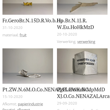
Fr.GeroBr.N.15D.R.Vo.b.Hp
Ho.Br.N.1J.R.
W.Eu.HoHkMzD
31-10-2020
20-10-2020
materiaal;
fruit
Verwerking;
verwerking
Pt.ZW.N.6M.O.Co.NENAZALArcamb.MpMdD
PgPl.ZWK.NC.
XJ.O.Co.NENAZALArc
15-10-2020
29-09-2020
Afkomst;
papierindustrie
(locatie)
,
afkomst