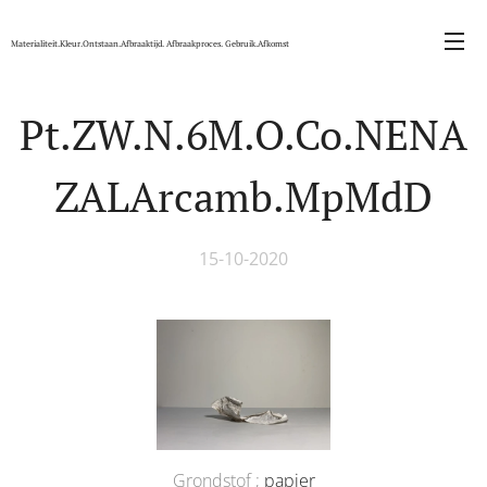
Materialiteit.Kleur.Ontstaan.Afbraaktijd. Afbraakproces. Gebruik.Afkomst
Pt.ZW.N.6M.O.Co.NENA
ZALArcamb.MpMdD
15-10-2020
Grondstof ;
papier