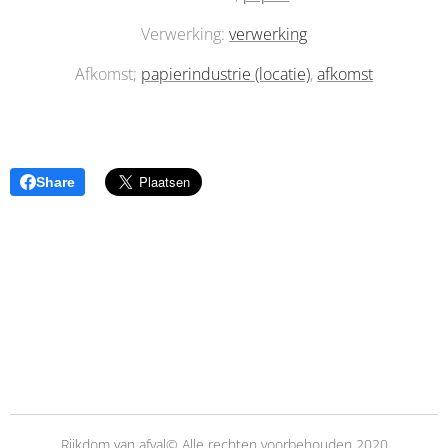
Verwerking:
verwerking
Afkomst;
papierindustrie (locatie)
,
afkomst
Share
Rijkdom van afval© Alle rechten voorbehouden 2020